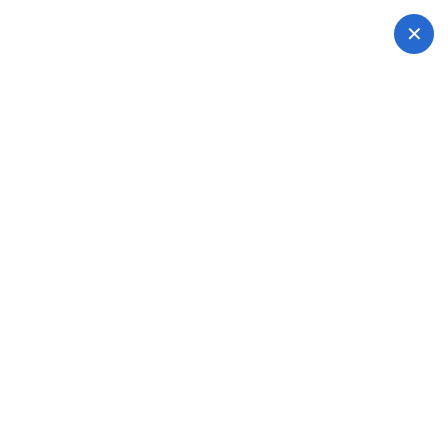
登录平台
✕
标签云列表
按标签聚合浏览相关文章
《满江红》票房对比《流浪地球3》，上座率差异显著